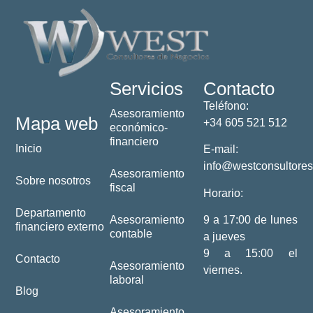
Servicios
Contacto
Teléfono:
Asesoramiento
Mapa web
+34
605 521 512
económico-
financiero
Inicio
E-mail:
info@westconsultores
Asesoramiento
Sobre nosotros
fiscal
Horario:
Departamento
Asesoramiento
9 a 17:00 de lunes
financiero externo
contable
a jueves
9 a 15:00 el
Contacto
Asesoramiento
viernes.
laboral
Blog
Asesoramiento