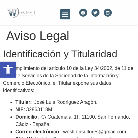
Sobre nosotros
Servicios de consultoría
Departamento financiero externo
Aviso Legal
Identificación y Titularidad
Open toolbar
En cumplimiento del artículo 10 de la Ley 34/2002, de 11 de
julio, de Servicios de la Sociedad de la Información y
Comercio Electrónico, el Titular expone sus datos
identificativos:
Titular:
José Luis Rodríguez Aragón.
NIF:
32863118M
Domicilio:
C/ Guatemala, 1F, 11100, San Fernando,
Cádiz - España.
Correo electrónico:
westconsultores@gmail.com